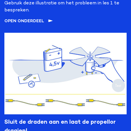
Gebruik deze illustratie om het probleem in les 1 te
bespreken.
OPEN ONDERDEEL
Sluit de draden aan en laat de propellor
draaien!