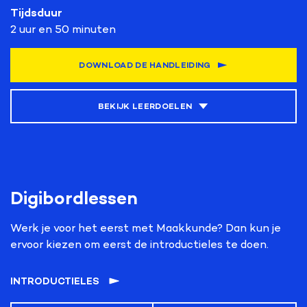
Tijdsduur
2 uur en 50 minuten
DOWNLOAD DE HANDLEIDING
BEKIJK LEERDOELEN
Kerndoelen
1, 2, 3, 12, 42, 44, 45, 55
Digibordlessen
Leerdoelen
Werk je voor het eerst met Maakkunde? Dan kun je
Naast de
algemene leerdoelen
van de Maakkunde
ervoor kiezen om eerst de introductieles te doen.
lesmethode die van toepassing zijn op iedere module,
vind je hier de leerdoelen van de module Elektriciteit.
INTRODUCTIELES
De leerlingen: